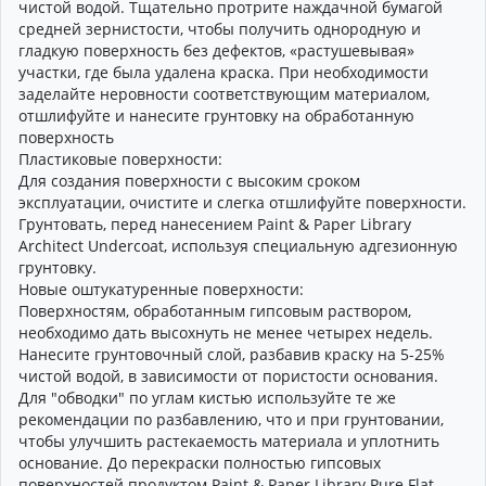
чистой водой. Тщательно протрите наждачной бумагой
средней зернистости, чтобы получить однородную и
гладкую поверхность без дефектов, «растушевывая»
участки, где была удалена краска. При необходимости
заделайте неровности соответствующим материалом,
отшлифуйте и нанесите грунтовку на обработанную
поверхность
Пластиковые поверхности:
Для создания поверхности с высоким сроком
эксплуатации, очистите и слегка отшлифуйте поверхности.
Грунтовать, перед нанесением Paint & Paper Library
Architect Undercoat, используя специальную адгезионную
грунтовку.
Новые оштукатуренные поверхности:
Поверхностям, обработанным гипсовым раствором,
необходимо дать высохнуть не менее четырех недель.
Нанесите грунтовочный слой, разбавив краску на 5-25%
чистой водой, в зависимости от пористости основания.
Для "обводки" по углам кистью используйте те же
рекомендации по разбавлению, что и при грунтовании,
чтобы улучшить растекаемость материала и уплотнить
основание. До перекраски полностью гипсовых
поверхностей продуктом Paint & Paper Library Pure Flat